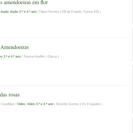
s amendoeiras em flor
|
Audio
,
Audio 3.º e 4.º ano
| Filipa Ferreira | EB de Frejufe, Turma 4ºD |
 Amendoeiras
o 3.º e 4.º ano
| Teresa Kueffer | Glarus |
das rosas
e Gueifães |
Video
,
Video 3.º e 4.º ano
| Ricardo Gomes | Os Fraguitos |