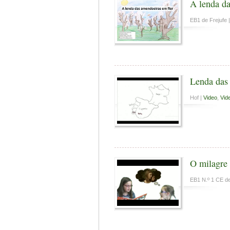
A lenda da
EB1 de Frejufe 
Lenda das
Hof |
Video
,
Vide
O milagre 
EB1 N.º 1 CE d