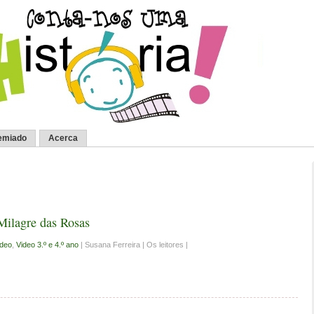
emiado
Acerca
Milagre das Rosas
ideo
,
Video 3.º e 4.º ano
| Susana Ferreira | Os leitores |