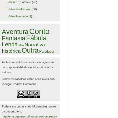
Video 3.º e 4.º ano
(76)
Video Pré-Escolar
(30)
Video Premiado
(9)
Conto
Aventura
Fábula
Fantasia
Lenda
Narrativa
Mito
Outra
histórica
Parábola
As histórias, ilustrações e descrições são
da responsabilidade exclusiva dos seus
autores.
Todos os trabalhos estão acessíveis sob
licença Creative Commons.
Poderá encontrar mais informações sobre
o concurso em:
http://erte.dge.mec.pt/concurso-conta-nos-