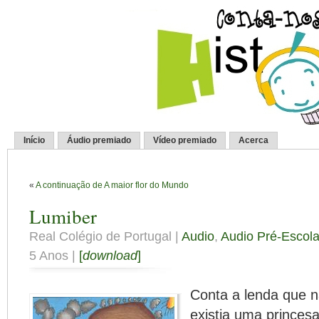
Início
Áudio premiado
Vídeo premiado
Acerca
«
A continuação de A maior flor do Mundo
Lumiber
Real Colégio de Portugal |
Audio
,
Audio Pré-Escola
5 Anos |
[
download
]
Conta a lenda que n
existia uma princesa