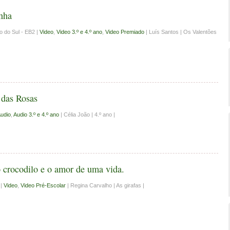
nha
 do Sul - EB2 |
Video
,
Video 3.º e 4.º ano
,
Video Premiado
| Luís Santos | Os Valentões
 das Rosas
udio
,
Audio 3.º e 4.º ano
| Célia João | 4.º ano |
 crocodilo e o amor de uma vida.
 |
Video
,
Video Pré-Escolar
| Regina Carvalho | As girafas |