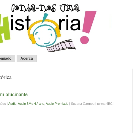
emiado
Acerca
tórica
m alucinante
mões |
Audio
,
Audio 3.º e 4.º ano
,
Audio Premiado
| Suzana Carmeu | turma 4BC |