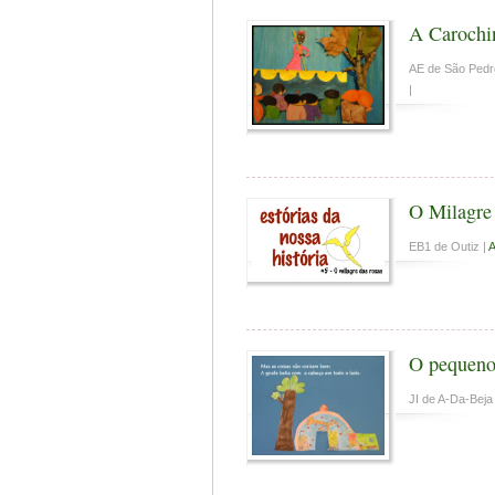
A Carochi
AE de São Pedro
|
O Milagre
EB1 de Outiz |
A
O pequeno
JI de A-Da-Beja