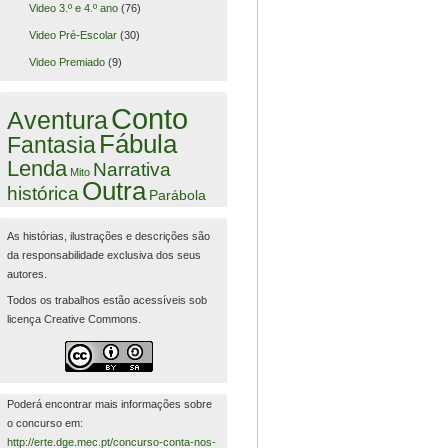
Video 3.º e 4.º ano
(76)
Video Pré-Escolar
(30)
Video Premiado
(9)
Conto
Aventura
Fábula
Fantasia
Lenda
Narrativa
Mito
Outra
histórica
Parábola
As histórias, ilustrações e descrições são
da responsabilidade exclusiva dos seus
autores.
Todos os trabalhos estão acessíveis sob
licença Creative Commons.
Poderá encontrar mais informações sobre
o concurso em:
http://erte.dge.mec.pt/concurso-conta-nos-