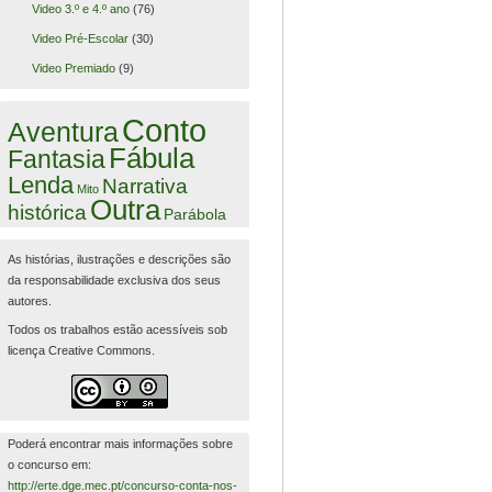
Video 3.º e 4.º ano
(76)
Video Pré-Escolar
(30)
Video Premiado
(9)
Conto
Aventura
Fábula
Fantasia
Lenda
Narrativa
Mito
Outra
histórica
Parábola
As histórias, ilustrações e descrições são
da responsabilidade exclusiva dos seus
autores.
Todos os trabalhos estão acessíveis sob
licença Creative Commons.
Poderá encontrar mais informações sobre
o concurso em:
http://erte.dge.mec.pt/concurso-conta-nos-