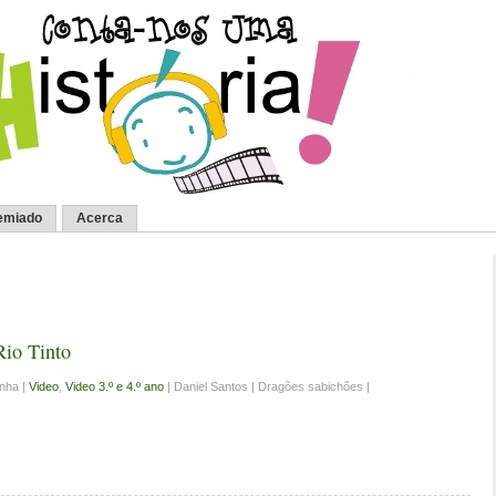
emiado
Acerca
Rio Tinto
inha |
Video
,
Video 3.º e 4.º ano
| Daniel Santos | Dragões sabichões |