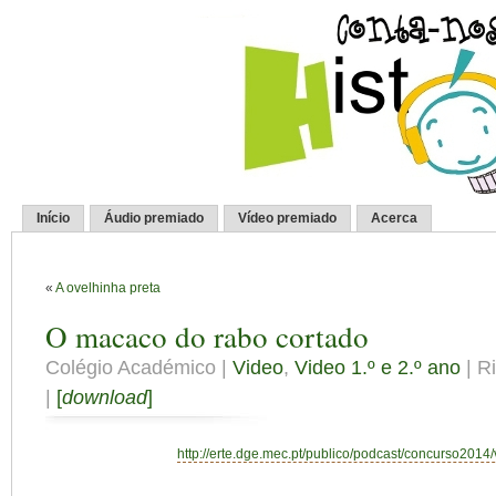
Início
Áudio premiado
Vídeo premiado
Acerca
«
A ovelhinha preta
O macaco do rabo cortado
Colégio Académico |
Video
,
Video 1.º e 2.º ano
| R
|
[
download
]
http://erte.dge.mec.pt/publico/podcast/concurso2014/