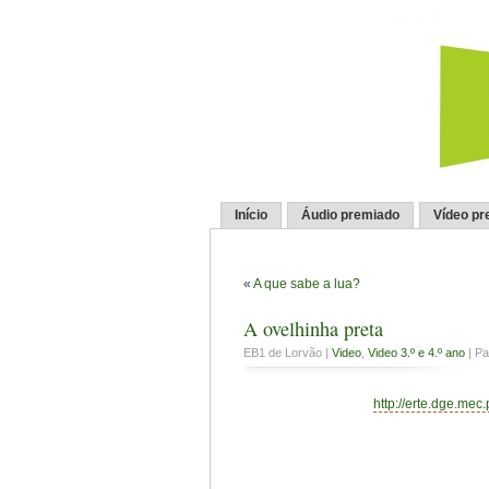
Início
Áudio premiado
Vídeo pr
«
A que sabe a lua?
A ovelhinha preta
EB1 de Lorvão |
Video
,
Video 3.º e 4.º ano
| Pa
http://erte.dge.mec