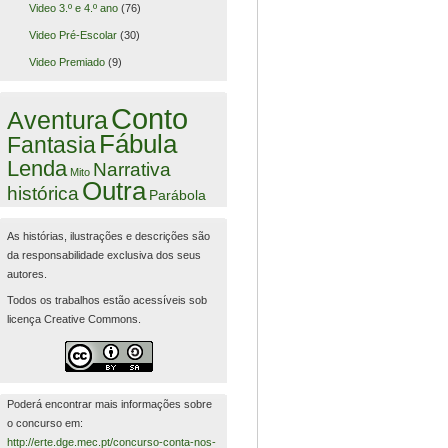
Video 3.º e 4.º ano
(76)
Video Pré-Escolar
(30)
Video Premiado
(9)
Conto
Aventura
Fábula
Fantasia
Lenda
Narrativa
Mito
Outra
histórica
Parábola
As histórias, ilustrações e descrições são
da responsabilidade exclusiva dos seus
autores.
Todos os trabalhos estão acessíveis sob
licença Creative Commons.
Poderá encontrar mais informações sobre
o concurso em:
http://erte.dge.mec.pt/concurso-conta-nos-