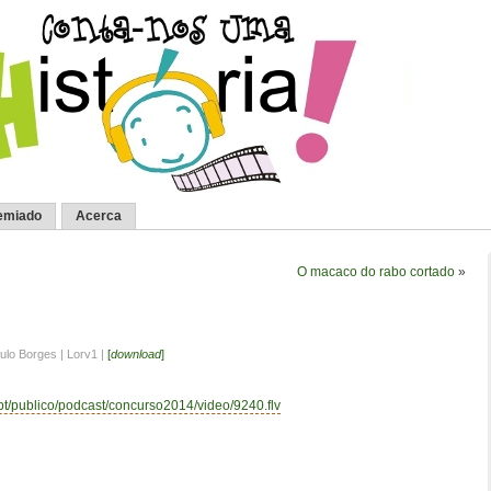
emiado
Acerca
O macaco do rabo cortado
»
ulo Borges | Lorv1 |
[
download
]
.pt/publico/podcast/concurso2014/video/9240.flv