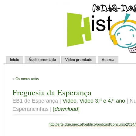
Início
Áudio premiado
Vídeo premiado
Acerca
«
Os meus avós
Freguesia da Esperança
EB1 de Esperança |
Video
,
Video 3.º e 4.º ano
| Nu
Esperancinhas |
[
download
]
http://erte.dge.mec.pt/publico/podcast/concurso2014/