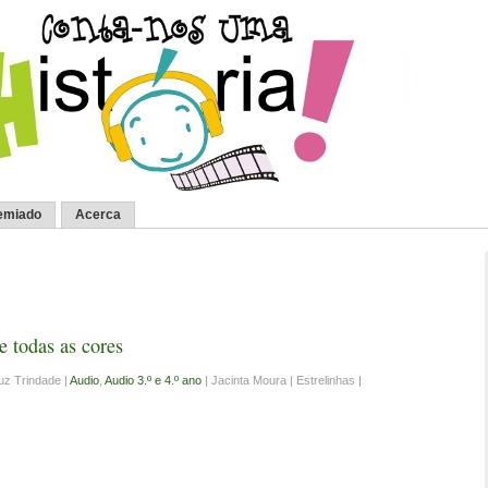
emiado
Acerca
 todas as cores
uz Trindade |
Audio
,
Audio 3.º e 4.º ano
| Jacinta Moura | Estrelinhas |