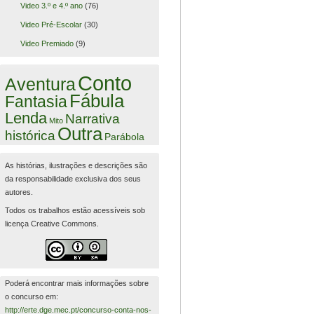
Video 3.º e 4.º ano
(76)
Video Pré-Escolar
(30)
Video Premiado
(9)
Conto
Aventura
Fábula
Fantasia
Lenda
Narrativa
Mito
Outra
histórica
Parábola
As histórias, ilustrações e descrições são
da responsabilidade exclusiva dos seus
autores.
Todos os trabalhos estão acessíveis sob
licença Creative Commons.
Poderá encontrar mais informações sobre
o concurso em:
http://erte.dge.mec.pt/concurso-conta-nos-