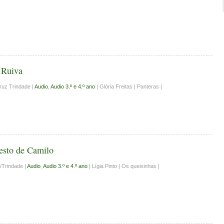
 Ruiva
ruz Trindade |
Audio
,
Audio 3.º e 4.º ano
| Glória Freitas | Panteras |
esto de Camilo
/Trindade |
Audio
,
Audio 3.º e 4.º ano
| Lígia Pinto | Os queixinhas |