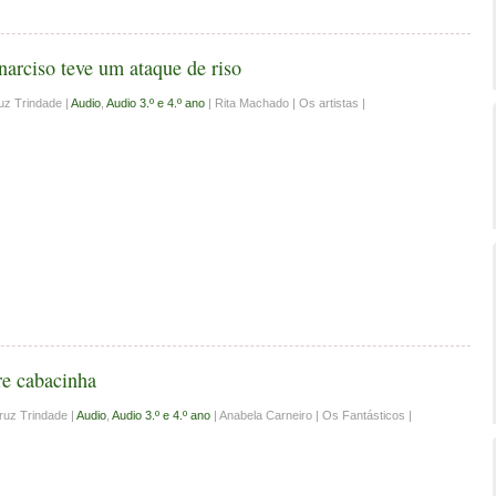
arciso teve um ataque de riso
uz Trindade |
Audio
,
Audio 3.º e 4.º ano
| Rita Machado | Os artistas |
re cabacinha
ruz Trindade |
Audio
,
Audio 3.º e 4.º ano
| Anabela Carneiro | Os Fantásticos |