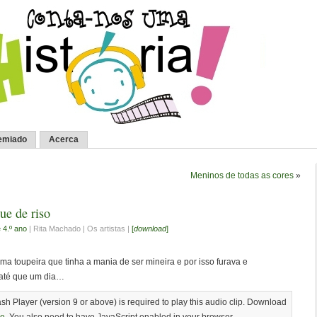
emiado
Acerca
Meninos de todas as cores
»
ue de riso
e 4.º ano
| Rita Machado | Os artistas |
[
download
]
uma toupeira que tinha a mania de ser mineira e por isso furava e
, até que um dia…
sh Player (version 9 or above) is required to play this audio clip. Download
re
. You also need to have JavaScript enabled in your browser.