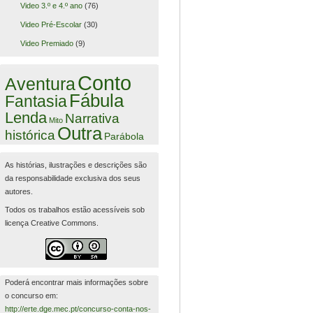
Video 3.º e 4.º ano
(76)
Video Pré-Escolar
(30)
Video Premiado
(9)
Conto
Aventura
Fábula
Fantasia
Lenda
Narrativa
Mito
Outra
histórica
Parábola
As histórias, ilustrações e descrições são
da responsabilidade exclusiva dos seus
autores.
Todos os trabalhos estão acessíveis sob
licença Creative Commons.
Poderá encontrar mais informações sobre
o concurso em:
http://erte.dge.mec.pt/concurso-conta-nos-