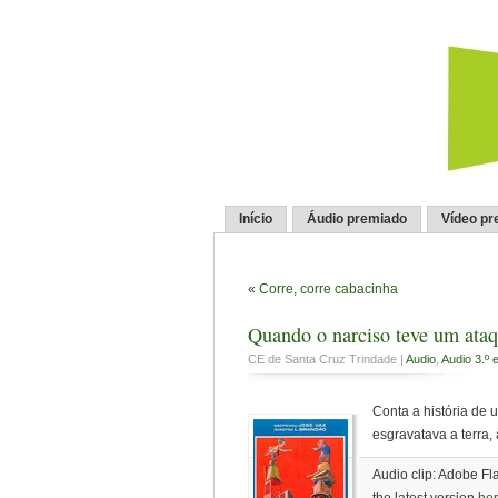
Início
Áudio premiado
Vídeo pr
«
Corre, corre cabacinha
Quando o narciso teve um ataq
CE de Santa Cruz Trindade |
Audio
,
Audio 3.º 
Conta a história de 
esgravatava a terra
Audio clip: Adobe Fla
the latest version
he