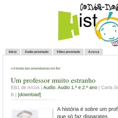
Início
Áudio premiado
Vídeo premiado
Acerca
«
A lenda das amendoeiras em flor
Um professor muito estranho
EB1 de Arcos |
Audio
,
Audio 1.º e 2.º ano
| Carla S
B |
[
download
]
A história é sobre um pro
que só faz disparates.