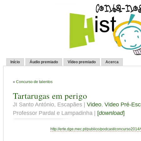
Início
Áudio premiado
Vídeo premiado
Acerca
«
Concurso de talentos
Tartarugas em perigo
JI Santo António, Escapães |
Video
,
Video Pré-Esc
Professor Pardal e Lampadinha |
[
download
]
http://erte.dge.mec.pt/publico/podcast/concurso2014/