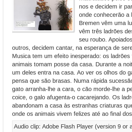
nos e decidem ir p
onde conhecerão a 
Bremen vêm uma luz
vêm três ladrões de
seu roubo. Apoiado
outros, decidem cantar, na esperança de ser
Musica tem um efeito inesperado: os ladrõe
animais tomam posse da casa. Durante a noi
um deles entra na casa. Ao ver os olhos do ga
pensa que são brasas. Numa rápida sucessão
gato arranha-lhe a cara, o cão morde-lhe a p
coice, o galo afugenta-o cacarejando. Os la
abandonam a casa às estranhas criaturas qu
onde os animais vivem felizes até ao final dos
Audio clip: Adobe Flash Player (version 9 or a