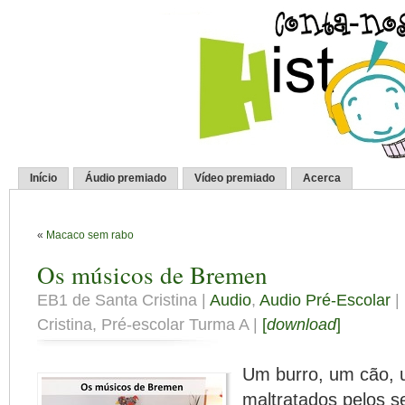
Início
Áudio premiado
Vídeo premiado
Acerca
«
Macaco sem rabo
Os músicos de Bremen
EB1 de Santa Cristina |
Audio
,
Audio Pré-Escolar
|
Cristina, Pré-escolar Turma A |
[
download
]
Um burro, um cão, 
maltratados pelos 