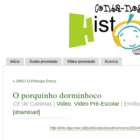
Início
Áudio premiado
Vídeo premiado
Acerca
«
OINC! O Príncipe-Porco
O porquinho dorminhoco
CE de Caldelas |
Video
,
Video Pré-Escolar
| Emília
[
download
]
http://erte.dge.mec.pt/publico/podcast/concurso2014/