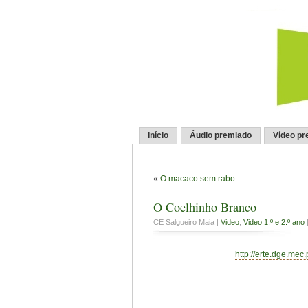
Início
Áudio premiado
Vídeo pr
«
O macaco sem rabo
O Coelhinho Branco
CE Salgueiro Maia |
Video
,
Video 1.º e 2.º ano
http://erte.dge.mec