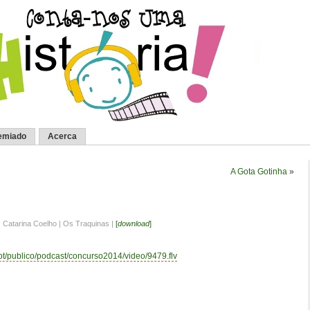
emiado
Acerca
A Gota Gotinha
»
| Catarina Coelho | Os Traquinas |
[
download
]
.pt/publico/podcast/concurso2014/video/9479.flv