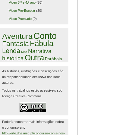
Video 3.º e 4.º ano
(76)
Video Pré-Escolar
(30)
Video Premiado
(9)
Conto
Aventura
Fábula
Fantasia
Lenda
Narrativa
Mito
Outra
histórica
Parábola
As histórias, ilustrações e descrições são
da responsabilidade exclusiva dos seus
autores.
Todos os trabalhos estão acessíveis sob
licença Creative Commons.
Poderá encontrar mais informações sobre
o concurso em:
http://erte.dge.mec.pt/concurso-conta-nos-