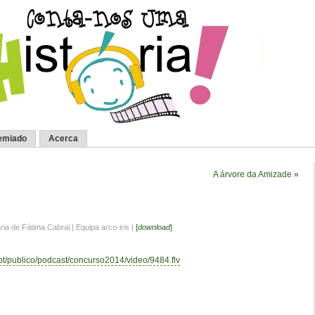
emiado
Acerca
A árvore da Amizade
»
ria de Fátima Cabral | Equipa arco-iris |
[
download
]
.pt/publico/podcast/concurso2014/video/9484.flv