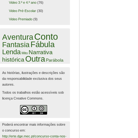
Video 3.º e 4.º ano
(76)
Video Pré-Escolar
(30)
Video Premiado
(9)
Conto
Aventura
Fábula
Fantasia
Lenda
Narrativa
Mito
Outra
histórica
Parábola
As histórias, ilustrações e descrições são
da responsabilidade exclusiva dos seus
autores.
Todos os trabalhos estão acessíveis sob
licença Creative Commons.
Poderá encontrar mais informações sobre
o concurso em:
http://erte.dge.mec.pt/concurso-conta-nos-