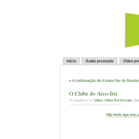
Início
Áudio premiado
Vídeo pr
«
A continuação de A maior flor do Mundo
O Clube do Arco-Íris
JI Cacém n.º 1 |
Video
,
Video Pré-Escolar
| Ma
http://erte.dge.mec