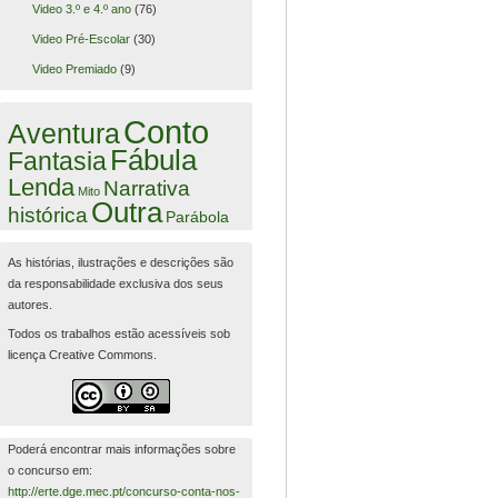
Video 3.º e 4.º ano
(76)
Video Pré-Escolar
(30)
Video Premiado
(9)
Conto
Aventura
Fábula
Fantasia
Lenda
Narrativa
Mito
Outra
histórica
Parábola
As histórias, ilustrações e descrições são
da responsabilidade exclusiva dos seus
autores.
Todos os trabalhos estão acessíveis sob
licença Creative Commons.
Poderá encontrar mais informações sobre
o concurso em:
http://erte.dge.mec.pt/concurso-conta-nos-