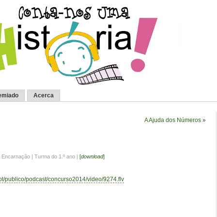
emiado
Acerca
A Ajuda dos Números
»
 Encarnação | Turma do 1.º ano |
[
download
]
.pt/publico/podcast/concurso2014/video/9274.flv