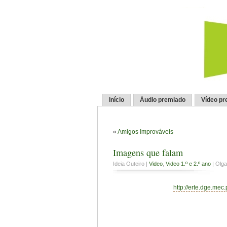
Início
Áudio premiado
Vídeo pr
«
Amigos Improváveis
Imagens que falam
Ideia Outeiro |
Video
,
Video 1.º e 2.º ano
| Olga
http://erte.dge.mec