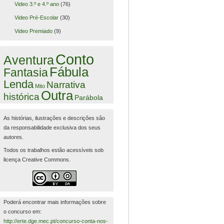
Video 3.º e 4.º ano
(76)
Video Pré-Escolar
(30)
Video Premiado
(9)
Conto
Aventura
Fábula
Fantasia
Lenda
Narrativa
Mito
Outra
histórica
Parábola
As histórias, ilustrações e descrições são
da responsabilidade exclusiva dos seus
autores.
Todos os trabalhos estão acessíveis sob
licença Creative Commons.
Poderá encontrar mais informações sobre
o concurso em:
http://erte.dge.mec.pt/concurso-conta-nos-