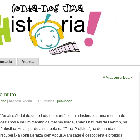
emiado
Acerca
A Viagem à Lua
»
do muro
º ano
| Anabela Rocha | Os Humildes |
[
download
]
“Amali e Abdul do outro lado do muro”, conta a história de uma menina de
dez anos e de um menino da mesma idade, ambos naturais de Hebron, na
Palestina. Amali perde a sua bola na “Terra Proibida”, na demanda de
recuperá-la confraterniza com Abdul. A amizade é descoberta e proibida