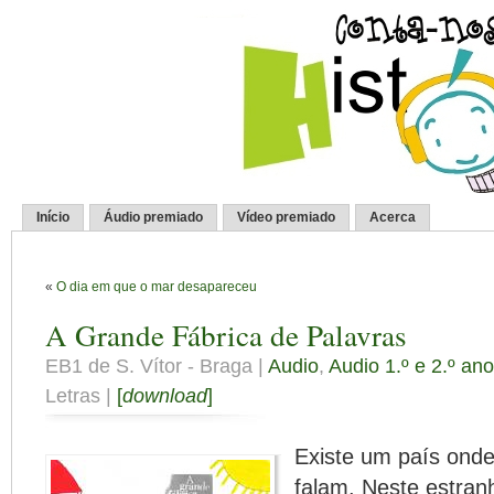
Início
Áudio premiado
Vídeo premiado
Acerca
«
O dia em que o mar desapareceu
A Grande Fábrica de Palavras
EB1 de S. Vítor - Braga |
Audio
,
Audio 1.º e 2.º ano
Letras |
[
download
]
Existe um país ond
falam. Neste estranh