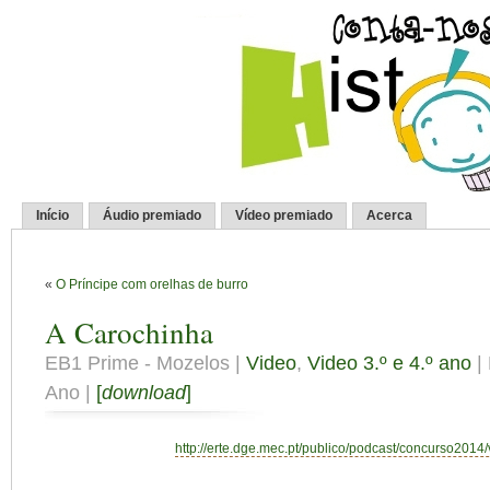
Início
Áudio premiado
Vídeo premiado
Acerca
«
O Príncipe com orelhas de burro
A Carochinha
EB1 Prime - Mozelos |
Video
,
Video 3.º e 4.º ano
| 
Ano |
[
download
]
http://erte.dge.mec.pt/publico/podcast/concurso2014/